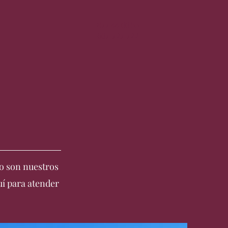
877 44 00 55
607 727 722
so son nuestros
uí para atender