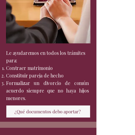
Le ayudaremos en todos los trámites
para:
Contraer
matrimonio
C
onstituir
pareja de hecho
F
ormalizar un
divorcio
de común
acuerdo siempre que no haya hijos
menores. ​
¿Qué documentos debo aportar?